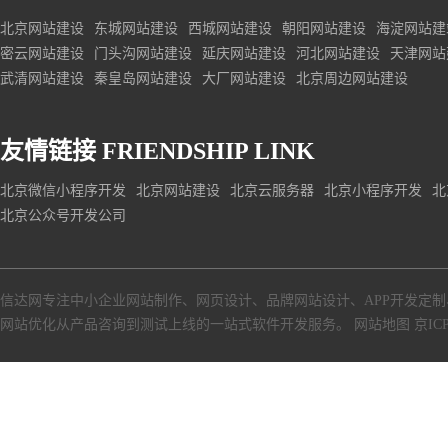
北京网站建设
东城网站建设
西城网站建设
朝阳网站建设
海淀网站建
密云网站建设
门头沟网站建设
延庆网站建设
河北网站建设
天津网站
武清网站建设
秦皇岛网站建设
大厂网站建设
北京周边网站建设
友情链接
FRIENDSHIP LINK
北京微信小程序开发
北京网站建设
北京云服务器
北京小程序开发
北
北京公众号开发公司
信达网专注中小
企业网站制作
、
网页设计
、
品牌网站设计
、
APP开发定制
网站优化从产品咨询到测试上线的一站式软件开发服务。
网站地图
京ICP