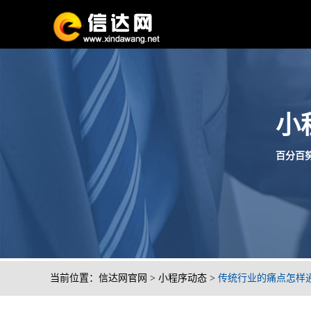
小
百分百努
当前位置：
信达网官网
>
小程序动态
>
传统行业的痛点怎样