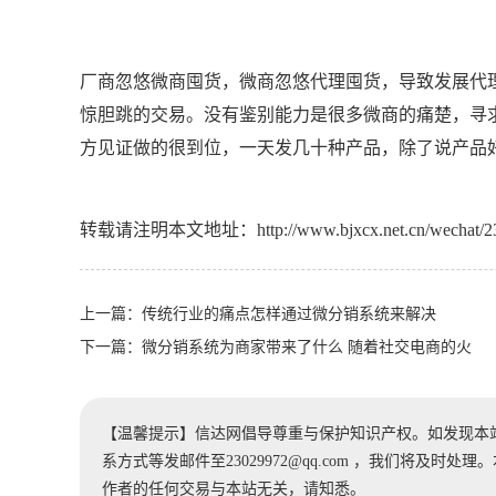
厂商忽悠微商囤货，微商忽悠代理囤货，导致发展代
惊胆跳的交易。没有鉴别能力是很多微商的痛楚，寻
方见证做的很到位，一天发几十种产品，除了说产品
转载请注明本文地址：
http://www.bjxcx.net.cn/wechat/2
上一篇：
传统行业的痛点怎样通过微分销系统来解决
下一篇：
微分销系统为商家带来了什么 随着社交电商的火
【温馨提示】信达网倡导尊重与保护知识产权。如发现本
系方式等发邮件至23029972@qq.com ，我们将及
作者的任何交易与本站无关，请知悉。