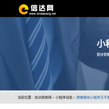
小
百分百努
当前位置：
信达网官网
>
小程序动态
>
想做微信小程序又不