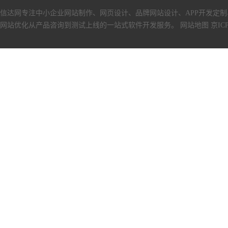
信达网专注中小
企业网站制作
、
网页设计
、
品牌网站设计
、
APP开发定制
网站优化从产品咨询到测试上线的一站式软件开发服务。
网站地图
京ICP