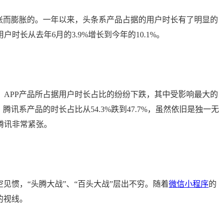
张而膨胀的。一年以来，头条系产品占据的用户时长有了明显的
用户时长从去年6月的3.9%增长到今年的10.1%。
APP产品所占据用户时长占比的纷纷下跌，其中受影响最大的
讯系产品的时长占比从54.3%跌到47.7%，虽然依旧是独一无
腾讯非常紧张。
见惯，“头腾大战”、“百头大战”层出不穷。随着
微信小程序
的
的视线。