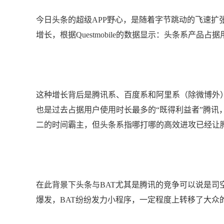
今日头条的超级APP野心，是随着字节跳动的飞速扩
增长，根据Questmobile的数据显示：头条系产品占据
这种增长背后是腾讯系、百度系和阿里系（除微博外）
也是过去占据用户使用时长最多的“既得利益者”腾讯，腾
二的时间霸主，但头条系指哪打哪的高效进攻已经让
在此背景下头条与BAT尤其是腾讯的竞争可以说是司空
爆发，BAT纷纷发力小程序，一定程度上转移了大众