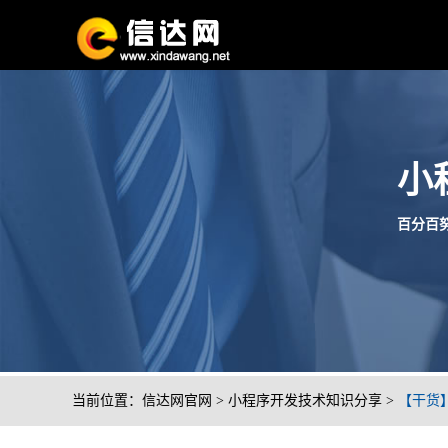
小
百分百努
当前位置：
信达网官网
>
小程序开发技术知识分享
>
【干货