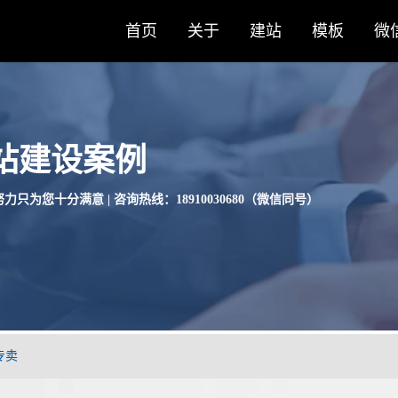
首页
关于
建站
模板
微
站建设案例
力只为您十分满意 | 咨询热线：18910030680（微信同号）
专卖